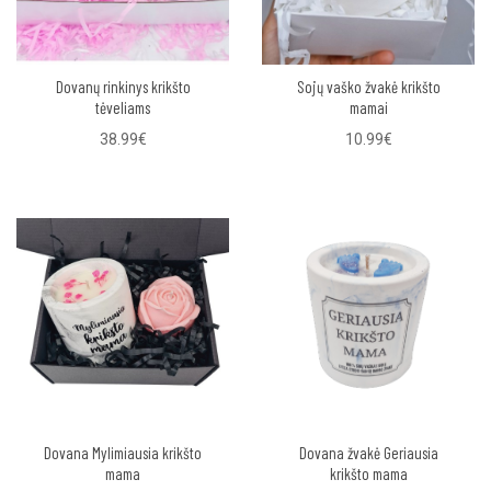
Dovanų rinkinys krikšto
Sojų vaško žvakė krikšto
tėveliams
mamai
38.99€
10.99€
Dovana Mylimiausia krikšto
Dovana žvakė Geriausia
mama
krikšto mama