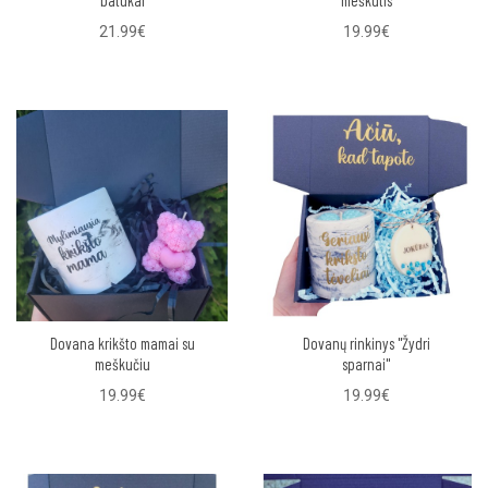
batukai
meškutis
21.99€
19.99€
Dovana krikšto mamai su
Dovanų rinkinys "Žydri
meškučiu
sparnai"
19.99€
19.99€