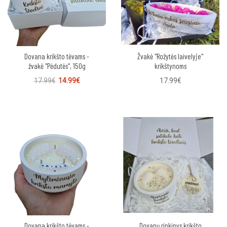
Dovana krikšto tėvams -
Žvakė "Rožytės laivelyje"
žvakė "Pėdutės", 150g
krikštynoms
17.99€
14.99€
17.99€
Dovana krikšto tėvams -
Dovanų rinkinys krikšto