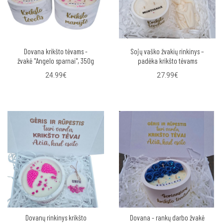
Dovana krikšto tėvams -
Sojų vaško žvakių rinkinys –
žvakė "Angelo sparnai", 350g
padėka krikšto tėvams
24.99€
27.99€
Dovanų rinkinys krikšto
Dovana - rankų darbo žvakė