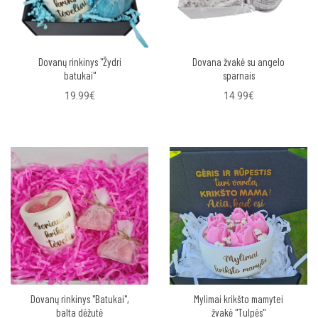
Dovanų rinkinys "Žydri
Dovana žvakė su angelo
batukai"
sparnais
19.99€
14.99€
Dovanų rinkinys "Batukai",
Mylimai krikšto mamytei
balta dėžutė
žvakė "Tulpės"