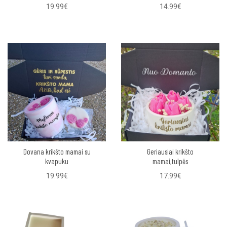
19.99€
14.99€
Dovana krikšto mamai su
Geriausiai krikšto
kvapuku
mamai,tulpės
19.99€
17.99€