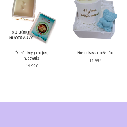
Žvakė – knyga su jūsų
Rinkinukas su meškučiu
nuotrauka
11.99€
19.99€