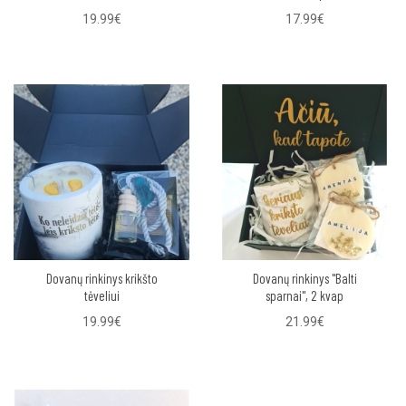
19.99€
17.99€
Dovanų rinkinys krikšto
Dovanų rinkinys "Balti
tėveliui
sparnai", 2 kvap
19.99€
21.99€