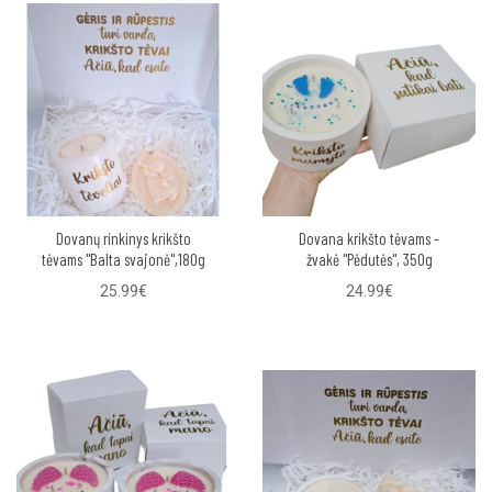
Dovanų rinkinys krikšto
Dovana krikšto tėvams -
tėvams "Balta svajonė",180g
žvakė "Pėdutės", 350g
25.99€
24.99€