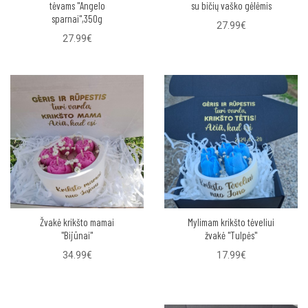
tėvams "Angelo
su bičių vaško gėlėmis
sparnai",350g
27.99€
27.99€
Žvakė krikšto mamai
Mylimam krikšto tėveliui
"Bijūnai"
žvakė "Tulpės"
34.99€
17.99€