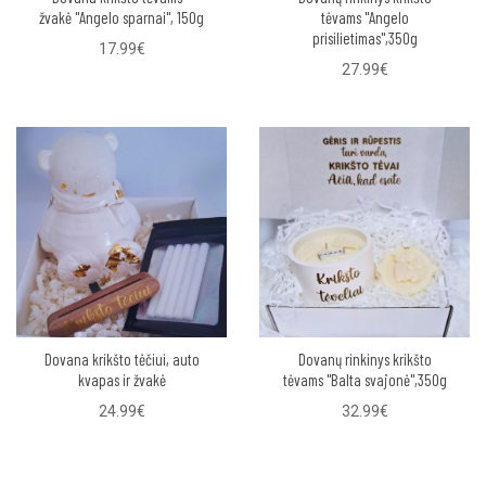
žvakė "Angelo sparnai", 150g
tėvams "Angelo
prisilietimas",350g
17.99€
27.99€
Dovana krikšto tėčiui, auto
Dovanų rinkinys krikšto
kvapas ir žvakė
tėvams "Balta svajonė",350g
24.99€
32.99€