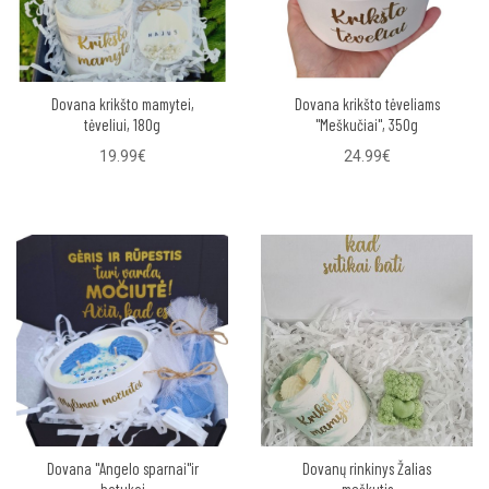
Dovana krikšto mamytei,
Dovana krikšto tėveliams
tėveliui, 180g
"Meškučiai", 350g
19.99€
24.99€
Dovana "Angelo sparnai"ir
Dovanų rinkinys Žalias