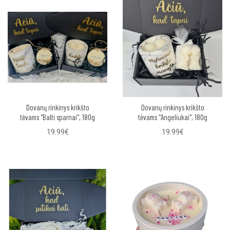
Dovanų rinkinys krikšto
Dovanų rinkinys krikšto
tėvams "Balti sparnai", 180g
tėvams "Angeliukai", 180g
19.99€
19.99€