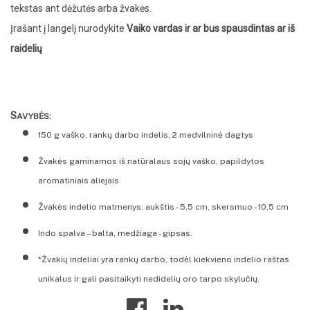
tekstas ant dėžutės arba žvakės.
Įrašant į langelį nurodykite
Vaiko vardas ir ar bus spausdintas ar iš
raidelių
S
AVYBĖS:
150 g vaško, rankų darbo indelis,
2 medvilninė dagtys
Žvakės gaminamos iš natūralaus sojų vaško, papildytos
aromatiniais aliejais
Žvakės indelio matmenys:
aukštis - 5,5 cm,
skersmuo - 10,5 cm
Indo spalva – balta, medžiaga - gipsas.
*
Žvakių indeliai yra rankų darbo, todėl kiekvieno indelio raštas
unika
lu
s ir gali pasitaikyti nedidelių oro tarpo skylučių.