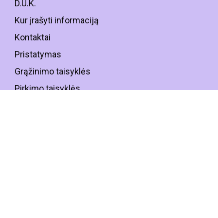
D.U.K.
Kur įrašyti informaciją
Kontaktai
Pristatymas
Grąžinimo taisyklės
Pirkimo taisyklės
Apie mus
SOC. TINKLAI
PARTNERIAI: